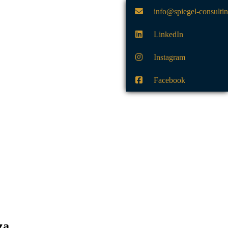
info@spiegel-consulti
LinkedIn
Instagram
Facebook
za