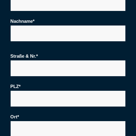
Nachname*
Straße & Nr.*
PLZ*
Ort*